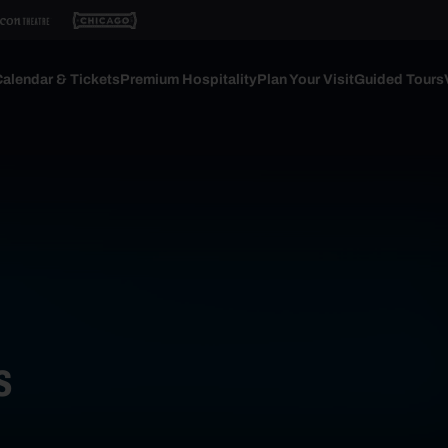
alendar & Tickets
Premium Hospitality
Plan Your Visit
Guided Tours
s