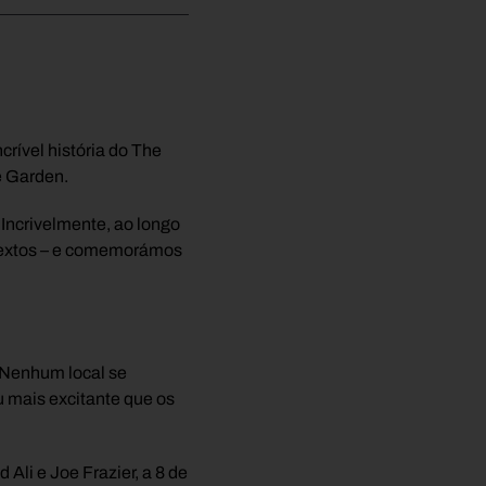
e
ível história do The
e Garden.
Incrivelmente, ao longo
sextos – e comemorámos
 Nenhum local se
u mais excitante que os
li e Joe Frazier, a 8 de