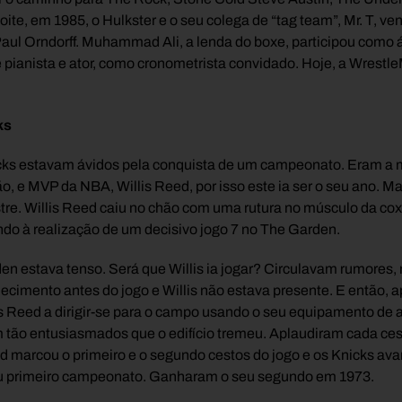
oite, em 1985, o Hulkster e o seu colega de “tag team”, Mr. T,
Paul Orndorff. Muhammad Ali, a lenda do boxe, participou como á
 pianista e ator, como cronometrista convidado. Hoje, a Wrestl
ks
icks estavam ávidos pela conquista de um campeonato. Eram a m
̃o, e MVP da NBA, Willis Reed, por isso este ia ser o seu ano. Ma
re. Willis Reed caiu no chão com uma rutura no músculo da co
ando à realização de um decisivo jogo 7 no The Garden.
 estava tenso. Será que Willis ia jogar? Circulavam rumores, 
cimento antes do jogo e Willis não estava presente. E então, 
illis Reed a dirigir-se para o campo usando o seu equipamento de
am tão entusiasmados que o edifício tremeu. Aplaudiram cada ces
 marcou o primeiro e o segundo cestos do jogo e os Knicks avan
seu primeiro campeonato. Ganharam o seu segundo em 1973.