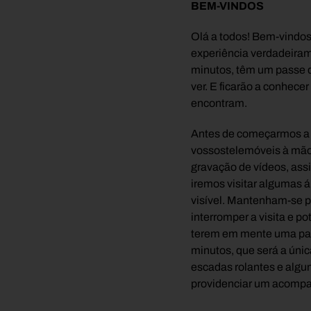
BEM-VINDOS
Olá a todos! Bem-vindo
experiência verdadeiram
minutos, têm um passe 
ver. E ficarão a conhec
encontram.
Antes de começarmos a 
vossostelemóveis à mão
gravação de vídeos, as
iremos visitar algumas a
visível. Mantenham-se p
interromper a visita e p
terem em mente uma paus
minutos, que será a úni
escadas rolantes e algu
providenciar um acompan