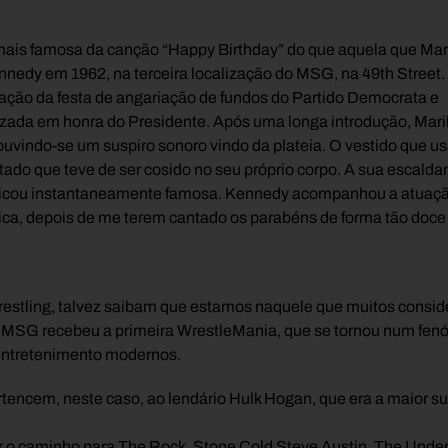
 mais famosa da canção “Happy Birthday” do que aquela que Ma
nedy em 1962, na terceira localização do MSG, na 49th Street. A
ração da festa de angariação de fundos do Partido Democrata e
lizada em honra do Presidente. Após uma longa introdução, Mar
 ouvindo-se um suspiro sonoro vindo da plateia. O vestido que us
tado que teve de ser cosido no seu próprio corpo. A sua escalda
” ficou instantaneamente famosa. Kennedy acompanhou a atuaça
tica, depois de me terem cantado os parabéns de forma tão doce
wrestling, talvez saibam que estamos naquele que muitos consid
o MSG recebeu a primeira WrestleMania, que se tornou num fen
 entretenimento modernos.
rtencem, neste caso, ao lendário Hulk Hogan, que era a maior su
ar o caminho para The Rock, Stone Cold Steve Austin, The Under