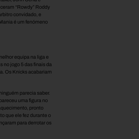
 venceram “Rowdy” Roddy
rbitro convidado, e
eMania é um fenómeno
elhor equipa na liga e
s no jogo 5 das finais da
xa. Os Knicks acabariam
ninguém parecia saber.
apareceu uma figura no
 aquecimento, pronto
to que ele fez durante o
çaram para derrotar os