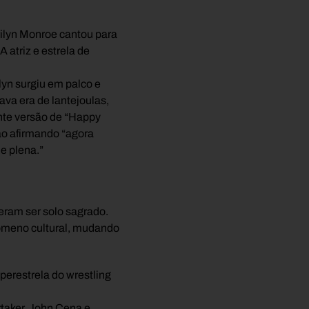
rilyn Monroe cantou para
 atriz e estrela de
ilyn surgiu em palco e
ava era de lantejoulas,
nte versão de “Happy
̃o afirmando “agora
 e plena.”
eram ser solo sagrado.
ómeno cultural, mudando
perestrela do wrestling
taker, John Cena e