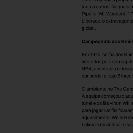
tantos outros. Naquela n
Piper e “Mr. Wonderful” 
Liberace, o extravagante
global.
Campeonato dos Knic
Em 1970, os fãs dos Kn
liderados pelo seu capita
NBA, aconteceu o desast
por perder o jogo 6 forç
O ambiente no The Garden
A equipa começou o aque
túnel e os fãs viram W
para jogar. Os fãs ficar
aquecimento. Willis Reed
Lakers e reivindicar o 