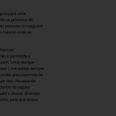
 guia para uma
te os próximos 60
oucas pessoas conseguem
aqui mesmo onde se
enham os
ão é permitida a
tilizem. Uma vez que
esso Livre esteja sempre
 perder, precisaremos de
uer isso. No caso de
dentro de alguns
subir e descer diversas
urso, para que possa