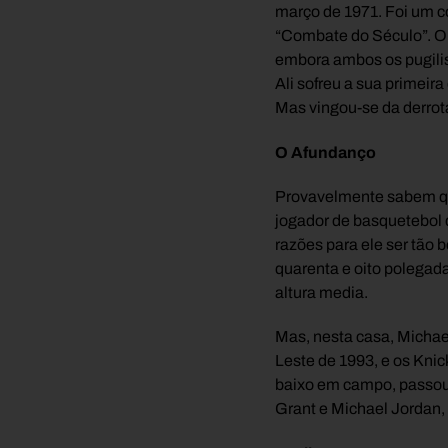
março de 1971. Foi um 
“Combate do Século”. O
embora ambos os pugilista
Ali sofreu a sua primeira
Mas vingou-se da derrota
O Afundanço
Provavelmente sabem que
jogador de basquetebol 
razões para ele ser tão
quarenta e oito polegadas
altura media.
Mas, nesta casa, Michael
Leste de 1993, e os Kni
baixo em campo, passou p
Grant e Michael Jordan, 