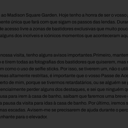
s ao Madison Square Garden. Hoje tenho a honra de ser o vosso
ente única que fará com que sigam os passos das lendas. Duran
de acesso livre a zonas de bastidores exclusivas que muito p
er alguns dos incríveis e icónicos momentos que aconteceram 
nossa visita, tenho alguns avisos importantes.Primeiro, mant
 e tirem todas as fotografias dos bastidores que quiserem, mas n
sim como o uso de selfie sticks. Por isso, se tiverem um, não o u
́reas altamente restritas, é importante que o vosso Passe de Ac
erto de mim, porque se tivermos retardatários, ou se alguém se
otencialmente perder alguns dos destaques, e sei que ninguém q
a para irem à casa de banho, saibam que faremos uma breve 
ca pausa da visita para idas à casa de banho. Por último, iremos 
mas escadas. Avisem-me se precisarem de ajuda durante o perc
hante para o elevador.