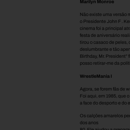
Marilyn Monroe
Não existe uma versão
o Presidente John F . Ken
cinema foi a principal at
festa de aniversário rea
tirou o casaco de peles,
deslumbrante e tão aper
Birthday, Mr. President
posso retirar-me da polí
WrestleMania I
Agora, se forem fãs de 
Foi aqui, em 1985, que 
a face do desporto e do
Os calções amarelos pe
dos anos
80. Ele ajudou a prepar